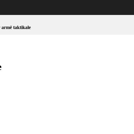
armë taktikale
e