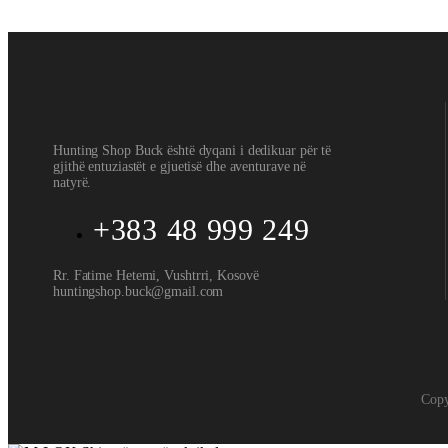
35
€
Hunting Shop Buck është dyqani i dedikuar për të
gjithë entuziastët e gjuetisë dhe aventurave në
natyrë.
+383 48 999 249
Rr. Fatime Hetemi, Vushtrri, Kosovë
huntingshop.buck@gmail.com
Copy