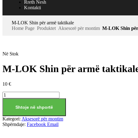
Rreth Nesh
Kontakti
M-LOK Shin për armë taktikale
Home Page
Produktet
Aksesorë për montim
M-LOK Shin për 
Në Stok
M-LOK Shin për armë taktikal
10
€
Shtoje në shportë
Kategori:
Aksesorë për montim
Shpërndaje:
Facebook
Email