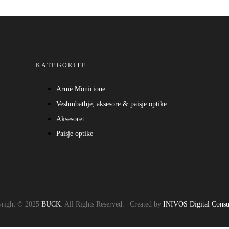
KATEGORITË
Armë Monicione
Veshmbathje, aksesore & paisje optike
Aksesoret
Paisje optike
right © 2025
BUCK
. All Rights Reserved. | Created by
INIVOS Digital Consu