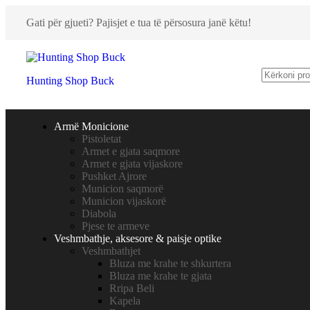
Gati për gjueti? Pajisjet e tua të përsosura janë këtu!
Hunting Shop Buck
Armë Monicione
Pistoletat
Armet e gjata saqmore
Armet e gjata vijaskore
Pushket Ajrore
Municion saqmorë
Municion vijaskorë
Diabola
Pjese te armeve
Veshmbathje, aksesore & paisje optike
Veshmbathjet
Bluza me krahe te shkurtera
Bluza me krahe te gjata
Rripa Beli
Kapela