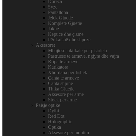
Doreza
Syze
Pantallona
Jelek Gjuetie
Komplete Gjuetie
Jakne
Kepuce dhe çizme
Për kafshë dhe shpezë
Aksesoret
Mbajtese taktikale per pistoleta
Pastruese te armeve, ngjyra dhe vajra
Rripa te armeve
Karikatora
Xhordana për fishek
Çanta te armeve
Çanta shpine
Thika Gjuetie
Aksesore per arme
Stock per arme
Paisje optike
Dylbi
Red Dot
Holographic
Optika
Aksesore per montim