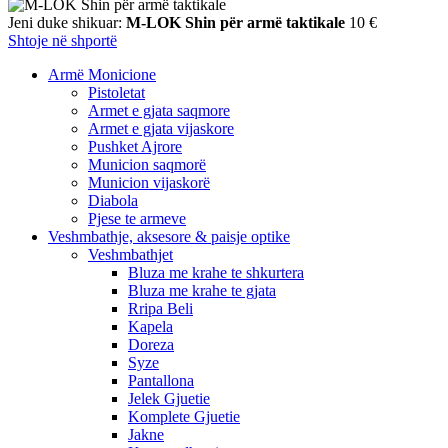
Jeni duke shikuar:
M-LOK Shin për armë taktikale
10
€
Shtoje në shportë
Armë Monicione
Pistoletat
Armet e gjata saqmore
Armet e gjata vijaskore
Pushket Ajrore
Municion saqmorë
Municion vijaskorë
Diabola
Pjese te armeve
Veshmbathje, aksesore & paisje optike
Veshmbathjet
Bluza me krahe te shkurtera
Bluza me krahe te gjata
Rripa Beli
Kapela
Doreza
Syze
Pantallona
Jelek Gjuetie
Komplete Gjuetie
Jakne