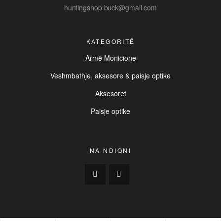
huntingshop.buck@gmail.com
KATEGORITË
Armë Monicione
Veshmbathje, aksesore & paisje optike
Aksesoret
Paisje optike
NA NDIQNI