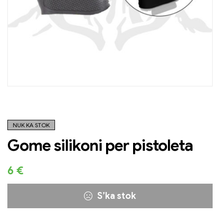
NUK KA STOK
Gome silikoni per pistoleta
6
€
S’ka stok