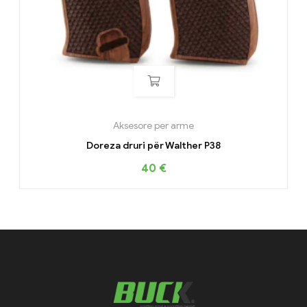
Aksesore per arme
Doreza druri për Walther P38
40
€