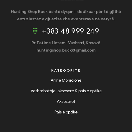
Hunting Shop Buck është dyqani i dedikuar për të gjithë
entuziastët e gjuetisë dhe aventurave në natyrë.
+383 48 999 249
Rr. Fatime Hetemi, Vushtrri, Kosovë
huntingshop.buck@gmail.com
KATEGORITË
Armë Monicione
Veshmbathje, aksesore & paisje optike
Aksesoret
Paisje optike