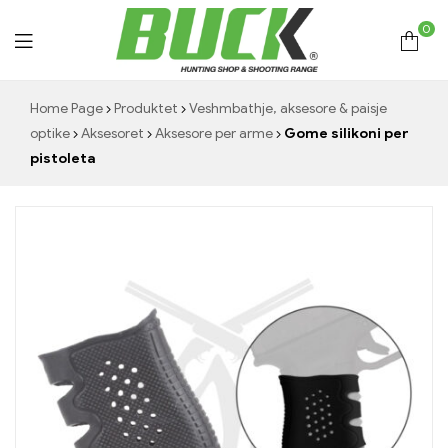
0
Hunting
Home Page
Produktet
Veshmbathje, aksesore & paisje
optike
Aksesoret
Aksesore per arme
Gome silikoni per
Shop
pistoleta
Buck