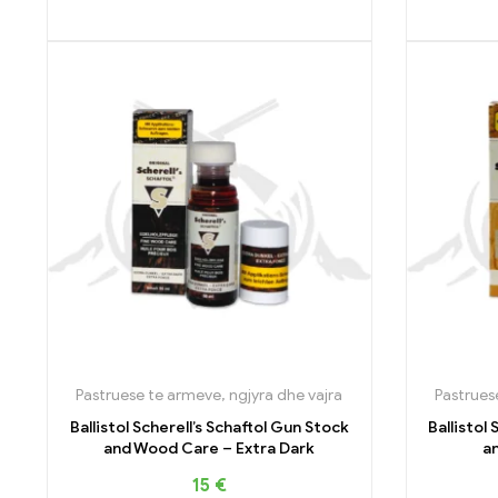
Pastruese te armeve, ngjyra dhe vajra
Pastrues
Ballistol Scherell’s Schaftol Gun Stock
Ballistol
and Wood Care – Extra Dark
a
15
€