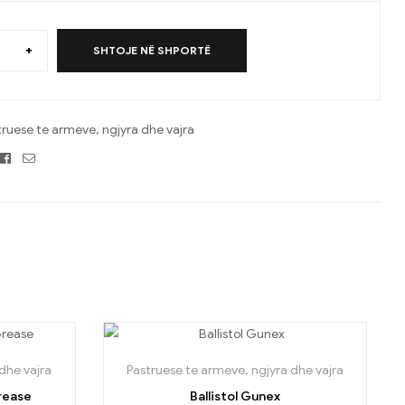
+
SHTOJE NË SHPORTË
truese te armeve, ngjyra dhe vajra
Facebook
Email
dhe vajra
Pastruese te armeve, ngjyra dhe vajra
Grease
Ballistol Gunex