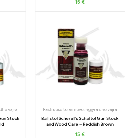
15
€
dhe vajra
Pastruese te armeve, ngjyra dhe vajra
 Gun Stock
Ballistol Scherell’s Schaftol Gun Stock
ld
and Wood Care – Reddish Brown
15
€