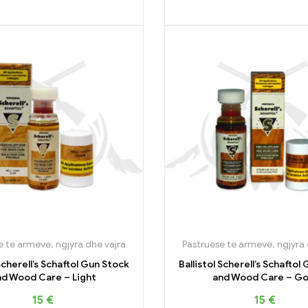
e te armeve, ngjyra dhe vajra
Pastruese te armeve, ngjyra 
 Scherell’s Schaftol Gun Stock
Ballistol Scherell’s Schaftol
nd Wood Care – Light
and Wood Care – Go
15
€
15
€