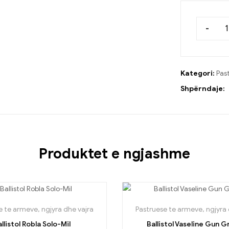
-
Kategori:
Pas
Shpërndaje:
Produktet e ngjashme
e te armeve, ngjyra dhe vajra
Pastruese te armeve, ngjyra 
llistol Robla Solo-Mil
Ballistol Vaseline Gun 