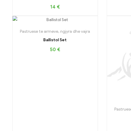
14
€
Pastruese te armeve, ngjyra dhe vajra
Ballistol Set
50
€
Pastrues