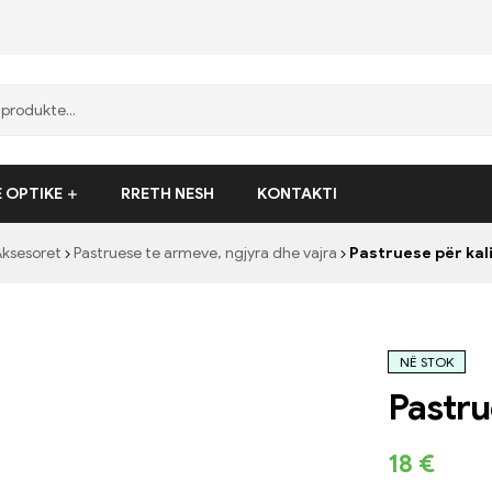
E OPTIKE
RRETH NESH
KONTAKTI
ksesoret
Pastruese te armeve, ngjyra dhe vajra
Pastruese për kal
NË STOK
Pastru
18
€