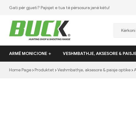
Gati për gjueti? Pajisjet e tua të përsosura janë këtu!
Hunting
ARMË MONICIONE
VESHMBATHJE, AKSESORE & PAISJ
Shop
Home Page
Produktet
Veshmbathje, aksesore & paisje optike
A
Buck