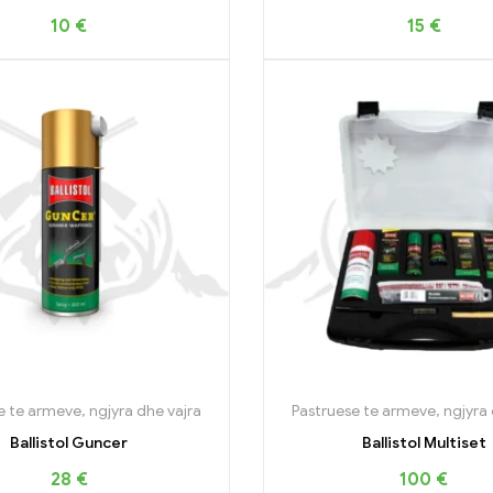
10
€
15
€
e te armeve, ngjyra dhe vajra
Pastruese te armeve, ngjyra 
Ballistol Guncer
Ballistol Multiset
28
€
100
€