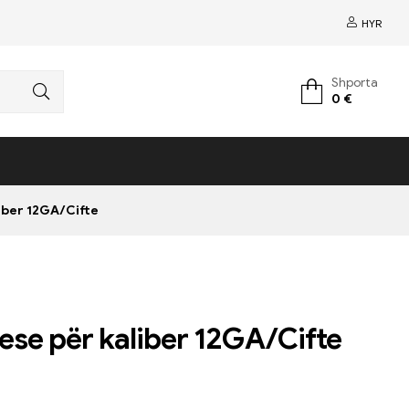
HYR
Shporta
0
€
iber 12GA/Cifte
ese për kaliber 12GA/Cifte