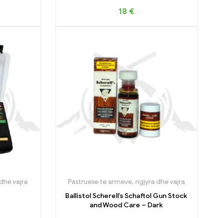
18
€
dhe vajra
Pastruese te armeve, ngjyra dhe vajra
Ballistol Scherell’s Schaftol Gun Stock
and Wood Care – Dark