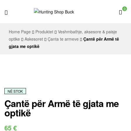
0
Hunting
Home Page
Produktet
Veshmbathje, aksesore & paisje
Shop
optike
Askesoret
Çanta te armeve
Çantë për Armë të
gjata me optikë
Buck
NË STOK
Çantë për Armë të gjata me
optikë
65
€