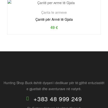
Çanta te armeve
Çantë për Armë të Gjata
49
€
Hunting Shop Buck është dyqani i dedikuar për të gjithë entuziastët
e gjuetisë dhe aventurave në natyrë.
+383 48 999 249