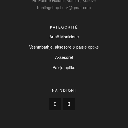
Rr. Fatime Hetemi, Vushtrri, Kosovë
huntingshop.buck@gmail.com
KATEGORITË
Armë Monicione
Veshmbathje, aksesore & paisje optike
Aksesoret
Paisje optike
NA NDIQNI