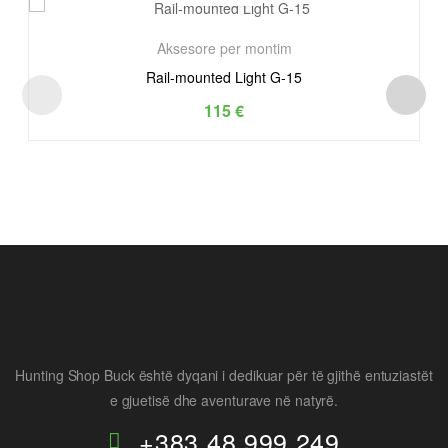
Aksesore per montim
Rail-mounted Light G-15
115
€
Hunting Shop Buck është dyqani i dedikuar për të gjithë entuziastët
e gjuetisë dhe aventurave në natyrë.
+383 48 999 249