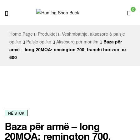
0
Hunting
Home Page
Produktet
Veshmbathje, aksesore & paisje
Shop
optike
Paisje optike
Aksesore per montim
Baza për
armë – long 20MOA: remington 700, franchi horizon, cz
Buck
600
NË STOK
Baza për armë – long
20MOA: remington 700,