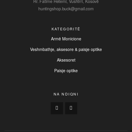
Rr. Fatime Hetemi, Vushtrri, Kosovë
huntingshop.buck@gmail.com
KATEGORITË
Armë Monicione
Veshmbathje, aksesore & paisje optike
Aksesoret
Paisje optike
NA NDIQNI