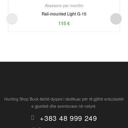
Aksesore per montim
Rail-mounted Light G-15
115
€
Hunting Shop Buck është dyqani i dedikuar për të gjithë entuziastët
e gjuetisë dhe aventurave në natyrë.
+383 48 999 249