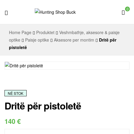
0
Hunting
Home Page
Produktet
Veshmbathje, aksesore & paisje
Shop
optike
Paisje optike
Aksesore per montim
Dritë për
pistoletë
Buck
NË STOK
Dritë për pistoletë
140
€