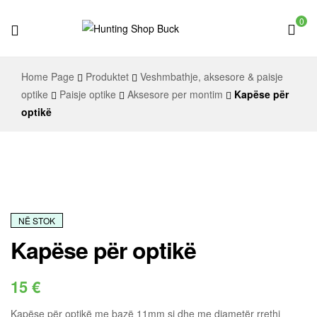
0
Hunting
Home Page
Produktet
Veshmbathje, aksesore & paisje
Shop
optike
Paisje optike
Aksesore per montim
Kapëse për
optikë
Buck
NË STOK
Kapëse për optikë
15
€
Kapëse për optikë me bazë 11mm si dhe me diametër rrethi