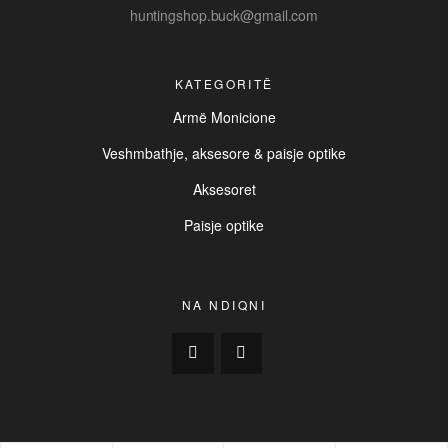
huntingshop.buck@gmail.com
KATEGORITË
Armë Monicione
Veshmbathje, aksesore & paisje optike
Aksesoret
Paisje optike
NA NDIQNI