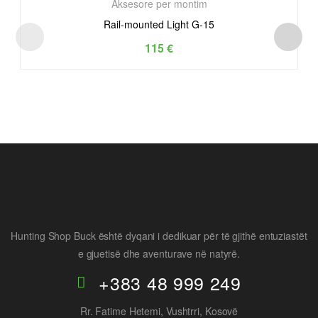
Aksesore per montim
Rail-mounted Light G-15
115
€
Hunting Shop Buck është dyqani i dedikuar për të gjithë entuziastët
e gjuetisë dhe aventurave në natyrë.
+383 48 999 249
Rr. Fatime Hetemi, Vushtrri, Kosovë