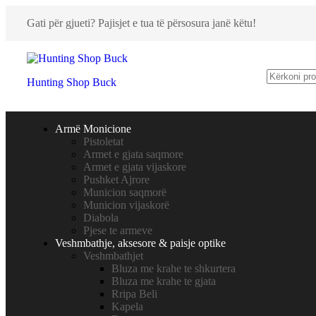
Gati për gjueti? Pajisjet e tua të përsosura janë këtu!
Hunting Shop Buck
Armë Monicione
Pistoletat
Armet e gjata saqmore
Armet e gjata vijaskore
Pushket Ajrore
Municion saqmorë
Municion vijaskorë
Diabola
Pjese te armeve
Veshmbathje, aksesore & paisje optike
Veshmbathjet
Bluza me krahe te shkurtera
Bluza me krahe te gjata
Rripa Beli
Kapela