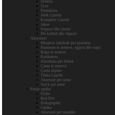
Doreza
Syze
Pantallona
Jelek Gjuetie
Komplete Gjuetie
Jakne
Kepuce dhe çizme
Për kafshë dhe shpezë
Aksesoret
Mbajtese taktikale per pistoleta
Pastruese te armeve, ngjyra dhe vajra
Rripa te armeve
Karikatora
Xhordana për fishek
Çanta te armeve
Çanta shpine
Thika Gjuetie
Aksesore per arme
Stock per arme
Paisje optike
Dylbi
Red Dot
Holographic
Optika
Aksesore per montim