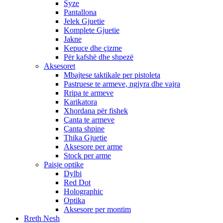
Syze
Pantallona
Jelek Gjuetie
Komplete Gjuetie
Jakne
Kepuce dhe çizme
Për kafshë dhe shpezë
Aksesoret
Mbajtese taktikale per pistoleta
Pastruese te armeve, ngjyra dhe vajra
Rripa te armeve
Karikatora
Xhordana për fishek
Çanta te armeve
Çanta shpine
Thika Gjuetie
Aksesore per arme
Stock per arme
Paisje optike
Dylbi
Red Dot
Holographic
Optika
Aksesore per montim
Rreth Nesh