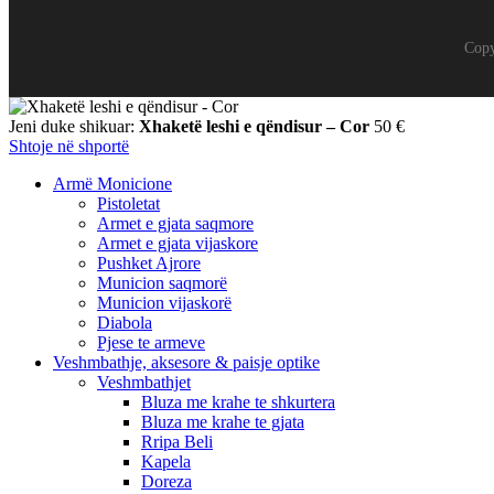
Copy
Jeni duke shikuar:
Xhaketë leshi e qëndisur – Cor
50
€
Shtoje në shportë
Armë Monicione
Pistoletat
Armet e gjata saqmore
Armet e gjata vijaskore
Pushket Ajrore
Municion saqmorë
Municion vijaskorë
Diabola
Pjese te armeve
Veshmbathje, aksesore & paisje optike
Veshmbathjet
Bluza me krahe te shkurtera
Bluza me krahe te gjata
Rripa Beli
Kapela
Doreza