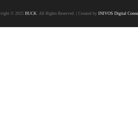
right © 2025
BUCK
. All Rights Reserved. | Created by
INIVOS Digital Consu