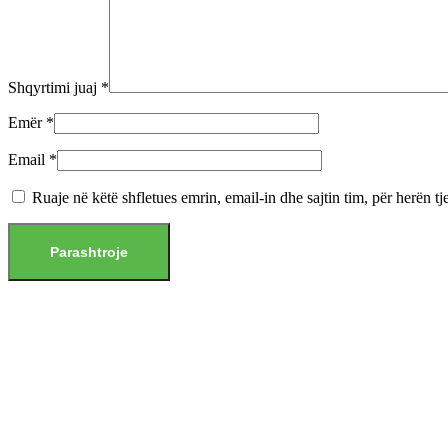
Shqyrtimi juaj
*
Emër
*
Email
*
Ruaje në këtë shfletues emrin, email-in dhe sajtin tim, për herën tj
Shtoje në shportë
Bluza me krahe te gjata
,
Bluza me krahe te gjata
Polo prej leshi