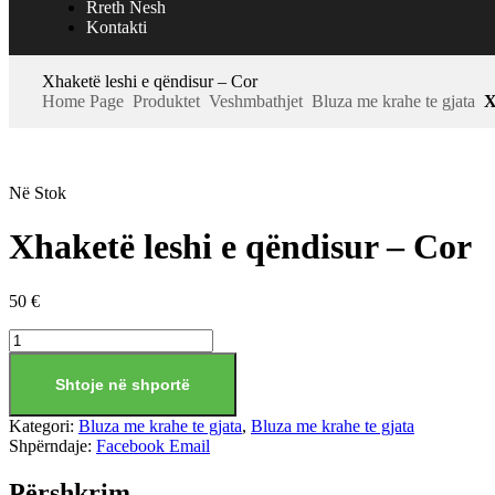
Rreth Nesh
Kontakti
Xhaketë leshi e qëndisur – Cor
Home Page
Produktet
Veshmbathjet
Bluza me krahe te gjata
X
Në Stok
Xhaketë leshi e qëndisur – Cor
50
€
Shtoje në shportë
Kategori:
Bluza me krahe te gjata
,
Bluza me krahe te gjata
Shpërndaje:
Facebook
Email
Përshkrim