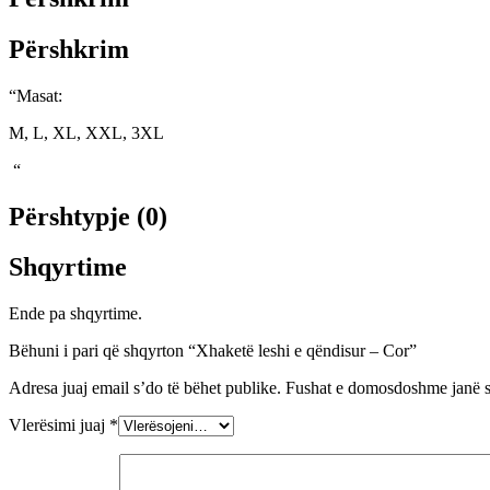
Përshkrim
“Masat:
M, L, XL, XXL, 3XL
“
Përshtypje (0)
Shqyrtime
Ende pa shqyrtime.
Bëhuni i pari që shqyrton “Xhaketë leshi e qëndisur – Cor”
Adresa juaj email s’do të bëhet publike.
Fushat e domosdoshme janë 
Vlerësimi juaj
*