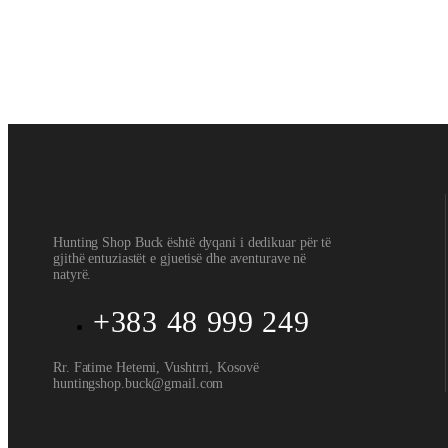
40
€
Shtoje në shportë
Bluza me krahe te gjata
,
Bluza me krahe te gjata
Bluzë me Kapuç
60
€
Hunting Shop Buck është dyqani i dedikuar për të
gjithë entuziastët e gjuetisë dhe aventurave në
natyrë.
+383 48 999 249
Rr. Fatime Hetemi, Vushtrri, Kosovë
huntingshop.buck@gmail.com