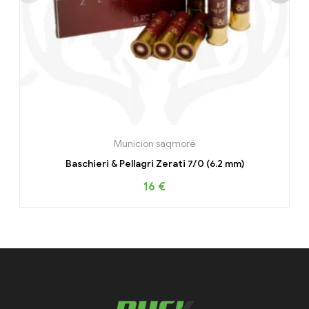
Municion saqmorë
Baschieri & Pellagri Zerati 7/0 (6.2 mm)
16
€