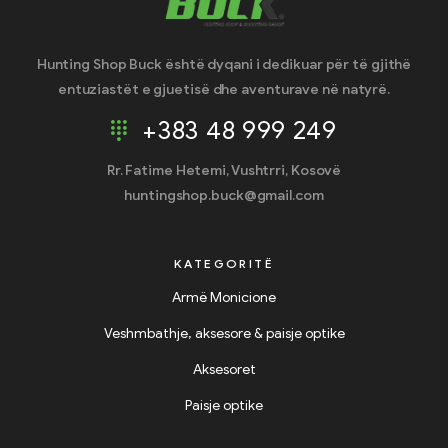
Hunting Shop Buck është dyqani i dedikuar për të gjithë
entuziastët e gjuetisë dhe aventurave në natyrë.
+383 48 999 249
Rr. Fatime Hetemi, Vushtrri, Kosovë
huntingshop.buck@gmail.com
KATEGORITË
Armë Monicione
Veshmbathje, aksesore & paisje optike
Aksesoret
Paisje optike