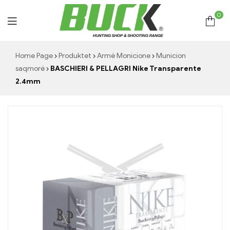
0
Hunting
Home Page
Produktet
Armë Monicione
Municion
saqmorë
BASCHIERI & PELLAGRI Nike Transparente
Shop
2.4mm
Buck