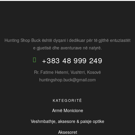
Hunting Shop Buck është dyqani i dedikuar për të gjithë entuziastët
e gjuetisë dhe aventurave në natyrë.
+383 48 999 249
Rr. Fatime Hetemi, Vushtrri, Kosovë
huntingshop.buck@gmail.com
KATEGORITË
Armë Monicione
Veshmbathje, aksesore & paisje optike
Aksesoret