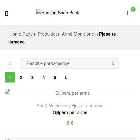
0
Hunting
Home Page
Produktet
Armë Monicione
Pjese te
Shop
armeve
Buck
1
2
3
4
5
Armë Monicione
,
Pjese te armeve
Gjilpëra për armë
6
€