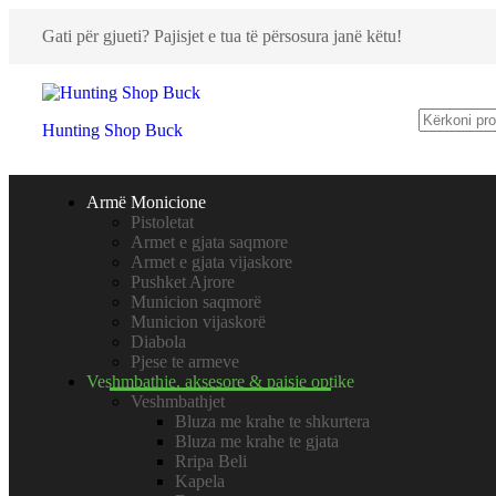
Gati për gjueti? Pajisjet e tua të përsosura janë këtu!
Hunting Shop Buck
Armë Monicione
Pistoletat
Armet e gjata saqmore
Armet e gjata vijaskore
Pushket Ajrore
Municion saqmorë
Municion vijaskorë
Diabola
Pjese te armeve
Veshmbathje, aksesore & paisje optike
Veshmbathjet
Bluza me krahe te shkurtera
Bluza me krahe te gjata
Rripa Beli
Kapela