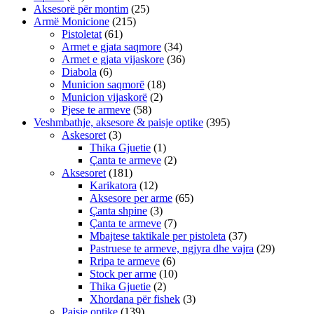
Aksesorë për montim
(25)
Armë Monicione
(215)
Pistoletat
(61)
Armet e gjata saqmore
(34)
Armet e gjata vijaskore
(36)
Diabola
(6)
Municion saqmorë
(18)
Municion vijaskorë
(2)
Pjese te armeve
(58)
Veshmbathje, aksesore & paisje optike
(395)
Askesoret
(3)
Thika Gjuetie
(1)
Çanta te armeve
(2)
Aksesoret
(181)
Karikatora
(12)
Aksesore per arme
(65)
Çanta shpine
(3)
Çanta te armeve
(7)
Mbajtese taktikale per pistoleta
(37)
Pastruese te armeve, ngjyra dhe vajra
(29)
Rripa te armeve
(6)
Stock per arme
(10)
Thika Gjuetie
(2)
Xhordana për fishek
(3)
Paisje optike
(139)