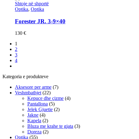
Shtoje në shportë
Optika
,
Optika
Forester JR. 3-9×40
130
€
1
2
3
4
Kategoria e produkteve
Aksesore per arme
(7)
Veshmbathjet
(22)
Kepuce dhe çizme
(4)
Pantallona
(5)
Jelek Gjuetie
(2)
Jakne
(4)
Kapela
(2)
Bluza me krahe te gjata
(3)
Doreza
(2)
Optika
(55)