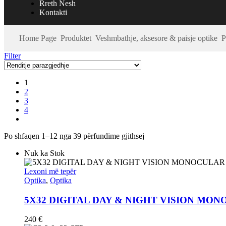
Rreth Nesh
Kontakti
Home Page
Produktet
Veshmbathje, aksesore & paisje optike
P
Filter
1
2
3
4
Po shfaqen 1–12 nga 39 përfundime gjithsej
Nuk ka Stok
Lexoni më tepër
Optika
,
Optika
5X32 DIGITAL DAY & NIGHT VISION MO
240
€