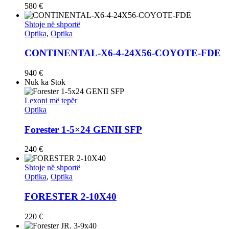
580
€
Shtoje në shportë
Optika
,
Optika
CONTINENTAL-X6-4-24X56-COYOTE-FDE
940
€
Nuk ka Stok
Lexoni më tepër
Optika
Forester 1-5×24 GENII SFP
240
€
Shtoje në shportë
Optika
,
Optika
FORESTER 2-10X40
220
€