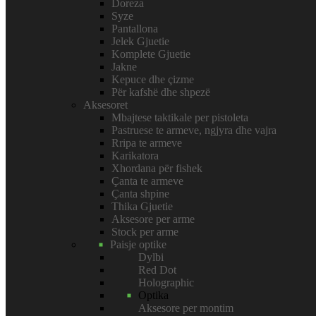
Doreza
Syze
Pantallona
Jelek Gjuetie
Komplete Gjuetie
Jakne
Kepuce dhe çizme
Për kafshë dhe shpezë
Aksesoret
Mbajtese taktikale per pistoleta
Pastruese te armeve, ngjyra dhe vajra
Rripa te armeve
Karikatora
Xhordana për fishek
Çanta te armeve
Çanta shpine
Thika Gjuetie
Aksesore per arme
Stock per arme
Paisje optike
Dylbi
Red Dot
Holographic
Optika
Aksesore per montim