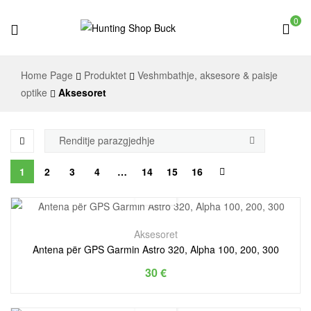
0
Hunting
Home Page
Produktet
Veshmbathje, aksesore & paisje
Shop
optike
Aksesoret
Buck
1
2
3
4
…
14
15
16
Aksesoret
Antena për GPS Garmin Astro 320, Alpha 100, 200, 300
30
€