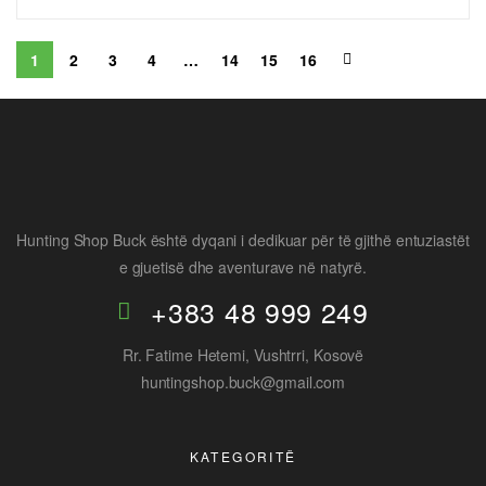
1
2
3
4
…
14
15
16
Hunting Shop Buck është dyqani i dedikuar për të gjithë entuziastët
e gjuetisë dhe aventurave në natyrë.
+383 48 999 249
Rr. Fatime Hetemi, Vushtrri, Kosovë
huntingshop.buck@gmail.com
KATEGORITË