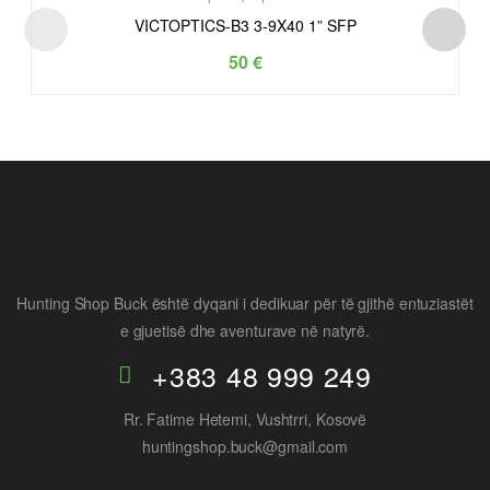
VICTOPTICS-B3 3-9X40 1” SFP
50
€
Hunting Shop Buck është dyqani i dedikuar për të gjithë entuziastët
e gjuetisë dhe aventurave në natyrë.
+383 48 999 249
Rr. Fatime Hetemi, Vushtrri, Kosovë
huntingshop.buck@gmail.com