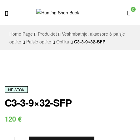
0
Hunting
Home Page
Produktet
Veshmbathje, aksesore & paisje
Shop
optike
Paisje optike
Optika
C3-3-9×32-SFP
Buck
NË STOK
C3-3-9×32-SFP
120
€