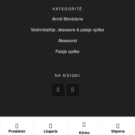
KATEGORITË
Armë Monicione
Veshmbathje, aksesore & paisje optike
Aksesoret
Paisje optike
NA NDIQNI
Copyright © 2025
BUCK
. All Rights Reserved. | Created by
INIVOS Digital Consulting
Produktet
Llogaria
Shporta
Kërko