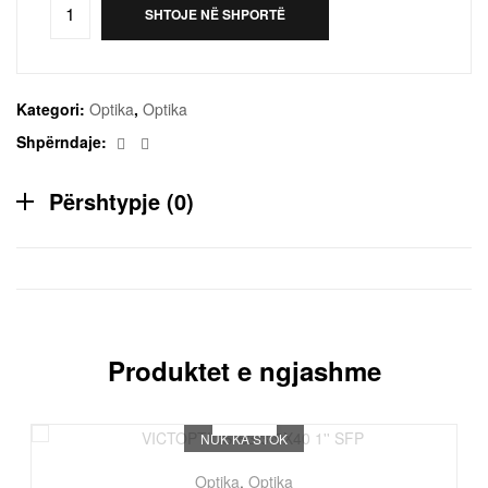
SHTOJE NË SHPORTË
Kategori:
Optika
,
Optika
Facebook
Email
Shpërndaje:
Përshtypje (0)
Produktet e ngjashme
NUK KA STOK
Optika
,
Optika