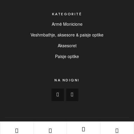
KATEGORITË
Armë Monicione
Veshmbathje, aksesore & paisje optike
Aksesoret
Paisje optike
NA NDIQNI
Copyright © 2025
BUCK
. All Rights Reserved. | Created by