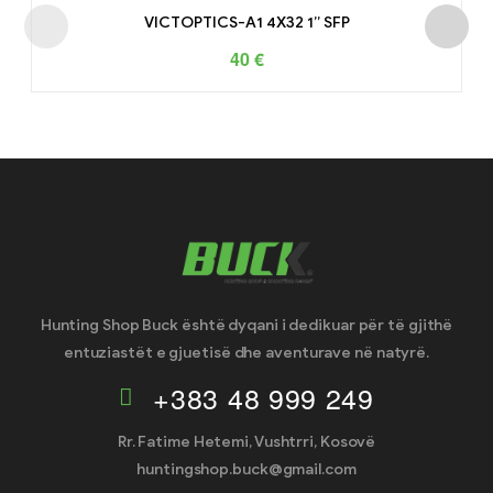
VICTOPTICS-A1 4X32 1” SFP
40
€
Hunting Shop Buck është dyqani i dedikuar për të gjithë
entuziastët e gjuetisë dhe aventurave në natyrë.
+383 48 999 249
Rr. Fatime Hetemi, Vushtrri, Kosovë
huntingshop.buck@gmail.com