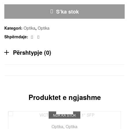
S’ka stok
Kategori:
Optika
,
Optika
Facebook
Email
Shpërndaje:
Përshtypje (0)
Produktet e ngjashme
NUK KA STOK
Optika
,
Optika