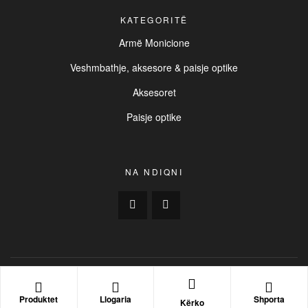
KATEGORITË
Armë Monicione
Veshmbathje, aksesore & paisje optike
Aksesoret
Paisje optike
NA NDIQNI
Copyright © 2025
BUCK
. All Rights Reserved. | Created by
INIVOS Digital Consulting
Produktet
Llogaria
Shporta
Kërko