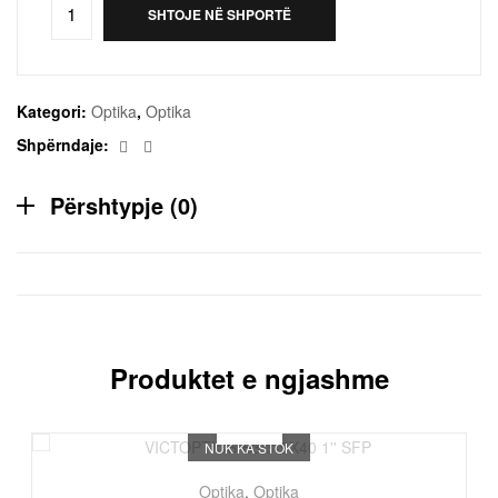
SHTOJE NË SHPORTË
Kategori:
Optika
,
Optika
Facebook
Email
Shpërndaje:
Përshtypje (0)
Produktet e ngjashme
NUK KA STOK
Optika
,
Optika