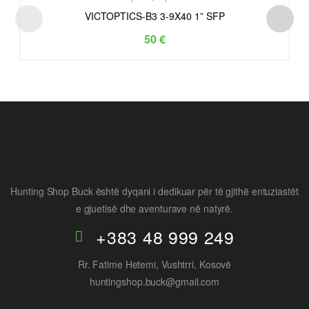
VICTOPTICS-B3 3-9X40 1” SFP
50
€
Hunting Shop Buck është dyqani i dedikuar për të gjithë entuziastët
e gjuetisë dhe aventurave në natyrë.
+383 48 999 249
Rr. Fatime Hetemi, Vushtrri, Kosovë
huntingshop.buck@gmail.com