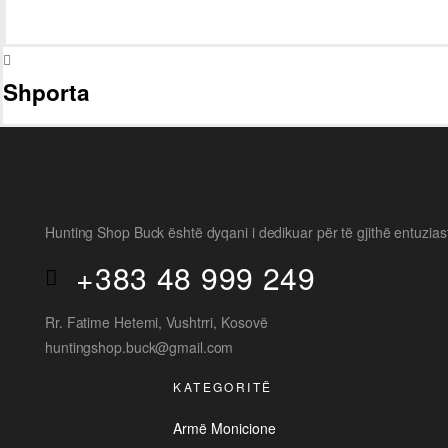
Shporta
Hunting Shop Buck është dyqani i dedikuar për të gjithë entuzias
+383 48 999 249
Rr. Fatime Hetemi, Vushtrri, Kosovë
huntingshop.buck@gmail.com
KATEGORITË
Armë Monicione