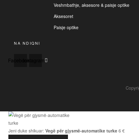
Veshmbathje, aksesore & paisje optike
Aksesoret
Paisje optike
NA NDIQNI
Facebook
Instagram
Copyri
Jeni duke shikuar:
Vegë për gjysmë-automatike turke
6
€