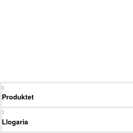
Vegë për gjysmë-automatike turke
5
€
Pjese te armeve
Tytë për Glock 17 Made in USA
450
€
Produktet
Llogaria