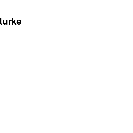
turke
in USA