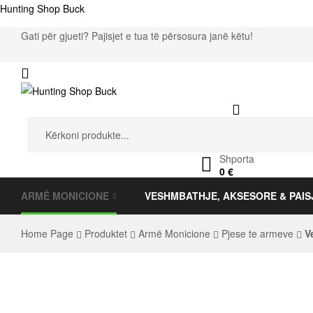
Hunting Shop Buck
Gati për gjueti? Pajisjet e tua të përsosura janë këtu!
Menu
Hunting
Search
for:
Shop
Shporta
0
€
Buck
ARMË MONICIONE
VESHMBATHJE, AKSESORE & PAIS
Home Page
Produktet
Armë Monicione
Pjese te armeve
Ve