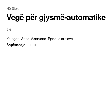
Në Stok
Vegë për gjysmë-automatike 
6
€
Kategori:
Armë Monicione
,
Pjese te armeve
Facebook
Email
Shpërndaje:
Pjese te armeve
Tytë për Glock 17 Threaded Made 
500
€
Armë Monicione
,
Pjese te armeve