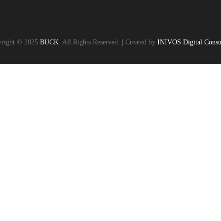
right © 2025
BUCK
. All Rights Reserved. | Created by
INIVOS Digital Consu