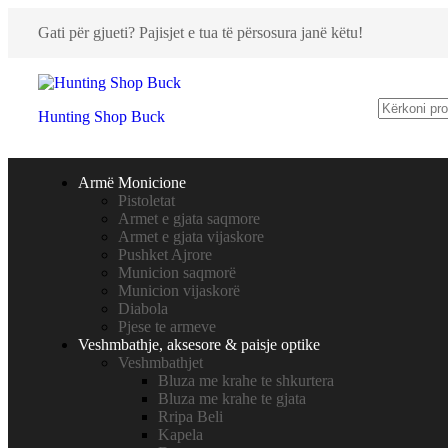
Gati për gjueti? Pajisjet e tua të përsosura janë këtu!
Hunting Shop Buck
Armë Monicione
Pistoletat
Armet e gjata saqmore
Armet e gjata vijaskore
Pushket Ajrore
Municion saqmorë
Municion vijaskorë
Diabola
Pjese te armeve
Veshmbathje, aksesore & paisje optike
Veshmbathjet
Bluza me krahe te shkurtera
Bluza me krahe te gjata
Rripa Beli
Kapela