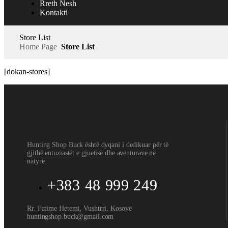
Rreth Nesh
Kontakti
Store List
Home Page
Store List
[dokan-stores]
Hunting Shop Buck është dyqani i dedikuar për të
gjithë entuziastët e gjuetisë dhe aventurave në
natyrë.
+383 48 999 249
Rr. Fatime Hetemi, Vushtrri, Kosovë
huntingshop.buck@gmail.com