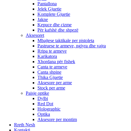
Pantallona
Jelek Gjuetie
Komplete Gjuetie
Jakne
Kepuce dhe çizme
Për kafshë dhe shpezë
Aksesoret
Mbajtese taktikale per pistoleta
Pastruese te armeve, ngjyra dhe vajra
Rripa te armeve
Karikatora
Xhordana për fishek
Çanta te armeve
Çanta shpine
Thika Gjuetie
Aksesore per arme
Stock per arme
Paisje optike
Dylbi
Red Dot
Holographic
Optika
Aksesore per montim
Rreth Nesh
Kontakti