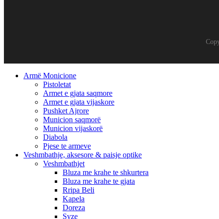
Copy
Armë Monicione
Pistoletat
Armet e gjata saqmore
Armet e gjata vijaskore
Pushket Ajrore
Municion saqmorë
Municion vijaskorë
Diabola
Pjese te armeve
Veshmbathje, aksesore & paisje optike
Veshmbathjet
Bluza me krahe te shkurtera
Bluza me krahe te gjata
Rripa Beli
Kapela
Doreza
Syze