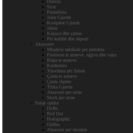
Doreza
Syze
Pantallona
Jelek Gjuetie
Komplete Gjuetie
Jakne
Kepuce dhe çizme
Për kafshë dhe shpezë
Aksesoret
Mbajtese taktikale per pistoleta
Pastruese te armeve, ngjyra dhe vajra
Rripa te armeve
Karikatora
Xhordana për fishek
Çanta te armeve
Çanta shpine
Thika Gjuetie
Aksesore per arme
Stock per arme
Paisje optike
Dylbi
Red Dot
Holographic
Optika
Aksesore per montim