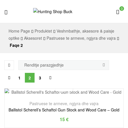
0
Hunting
Home Page
Produktet
Veshmbathje, aksesore & paisje
Shop
optike
Aksesoret
Pastruese te armeve, ngjyra dhe vajra
Faqe 2
Buck
1
2
3
Pastruese te armeve, ngjyra dhe vajra
Ballistol Scherell’s Schaftol Gun Stock and Wood Care – Gold
15
€