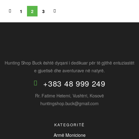
1
2
3
Hunting Shop Buck është dyqani i dedikuar për të gjithë entuziastët
e gjuetisë dhe aventurave në natyrë.
+383 48 999 249
Rr. Fatime Hetemi, Vushtrri, Kosovë
huntingshop.buck@gmail.com
KATEGORITË
Armë Monicione