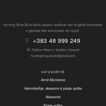
Hunting Shop Buck është dyqani i dedikuar për të gjithë entuziastët
e gjuetisë dhe aventurave në natyrë.
+383 48 999 249
Rr. Fatime Hetemi, Vushtrri, Kosovë
huntingshop.buck@gmail.com
KATEGORITË
Armë Monicione
Veshmbathje, aksesore & paisje optike
Aksesoret
Paisje optike