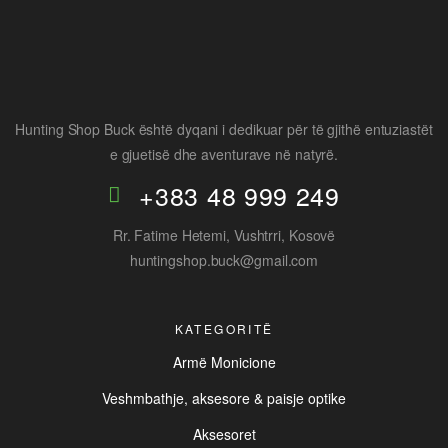
Hunting Shop Buck është dyqani i dedikuar për të gjithë entuziastët
e gjuetisë dhe aventurave në natyrë.
+383 48 999 249
Rr. Fatime Hetemi, Vushtrri, Kosovë
huntingshop.buck@gmail.com
KATEGORITË
Armë Monicione
Veshmbathje, aksesore & paisje optike
Aksesoret