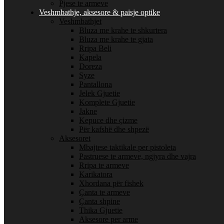
Pjese te armeve
Veshmbathje, aksesore & paisje optike
Veshmbathjet
Bluza me krahe te shkurtera
Bluza me krahe te gjata
Rripa Beli
Kapela
Doreza
Syze
Pantallona
Jelek Gjuetie
Komplete Gjuetie
Jakne
Kepuce dhe çizme
Për kafshë dhe shpezë
Aksesoret
Mbajtese taktikale per pistoleta
Pastruese te armeve, ngjyra dhe vajra
Rripa te armeve
Karikatora
Xhordana për fishek
Çanta te armeve
Çanta shpine
Thika Gjuetie
Aksesore per arme