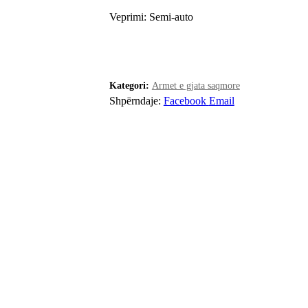
Veprimi: Semi-auto
S’ka stok
Kategori:
Armet e gjata saqmore
Shpërndaje:
Facebook
Email