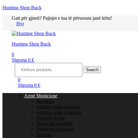
Hunting Shop Buck
Gati për gjueti? Pajisjet e tua të përsosura janë këtu!
Hyr
Menu
Hunting Shop Buck
0
Shporta
0
€
Search
for:
Search
0
Shporta
0
€
Armë Monicione
Pistoletat
Armet e gjata saqmore
Armet e gjata vijaskore
Pushket Ajrore
Municion saqmorë
Municion vijaskorë
Diabola