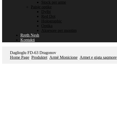
Stock per arme
Paisje optike
Dylbi
Red Dot
Holographic
Optika
Aksesore per montim
Rreth Nesh
Kontakti
Daglioglu FD-63 Dragonov
Home Page
Produktet
Armë Monicione
Armet e gjata saqmore