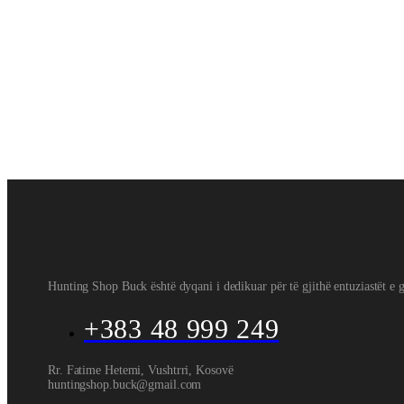
Armet e gjata saqmore
Armet e gjat
Beretta A400 Lite Wood
Beretta A400 
2150
€
320
Hunting Shop Buck është dyqani i dedikuar për të gjithë entuziastët e g
+383 48 999 249
Rr. Fatime Hetemi, Vushtrri, Kosovë
huntingshop.buck@gmail.com