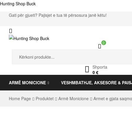
Hunting Shop Buck
Gati për gjueti? Pajisjet e tua të përsosura janë këtu!
Menu
0
Hunting
Search
for:
Shop
Shporta
0
€
Buck
ARMË MONICIONE
VESHMBATHJE, AKSESORE & PAIS
Home Page
Produktet
Armë Monicione
Armet e gjata saqm