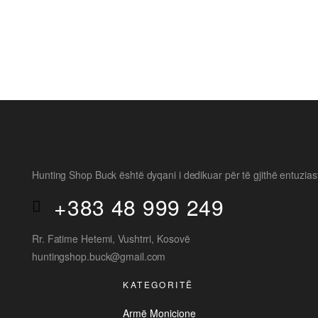
2800
€
Hunting Shop Buck është dyqani i dedikuar për të gjithë entuzias
+383 48 999 249
Rr. Fatime Hetemi, Vushtrri, Kosovë
huntingshop.buck@gmail.com
KATEGORITË
Armë Monicione