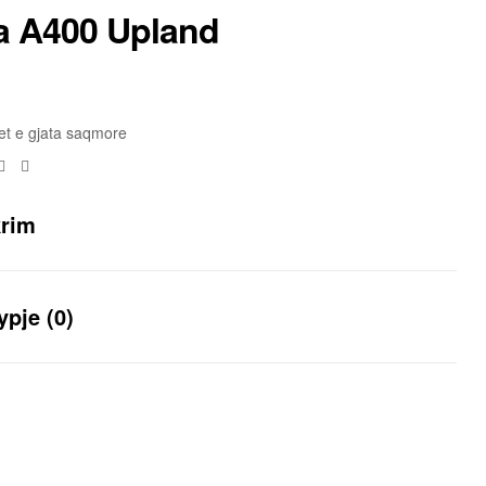
a A400 Upland
t e gjata saqmore
Facebook
Email
krim
ypje (0)