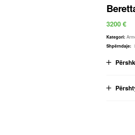
Berett
3200
€
Kategori:
Arme
Shpërndaje:
Përsh
Përsht