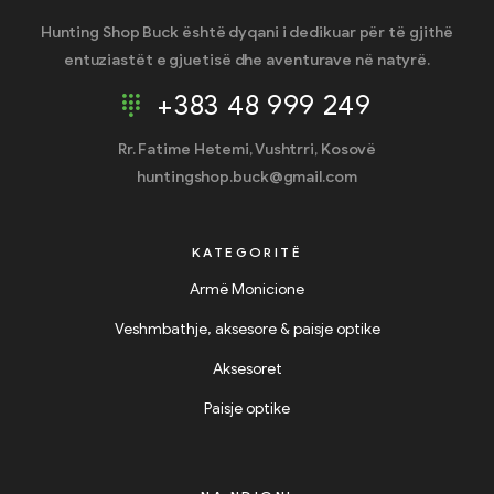
Hunting Shop Buck është dyqani i dedikuar për të gjithë
entuziastët e gjuetisë dhe aventurave në natyrë.
+383 48 999 249
Rr. Fatime Hetemi, Vushtrri, Kosovë
huntingshop.buck@gmail.com
KATEGORITË
Armë Monicione
Veshmbathje, aksesore & paisje optike
Aksesoret
Paisje optike