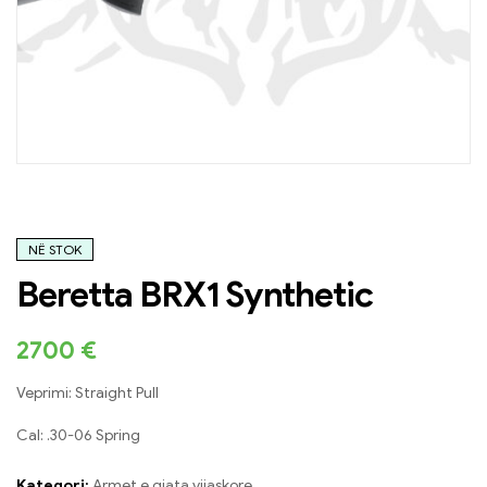
NË STOK
Beretta BRX1 Synthetic
2700
€
Veprimi: Straight Pull
Cal: .30-06 Spring
Kategori:
Armet e gjata vijaskore