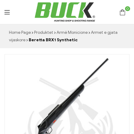
0
Hunting
Home Page
Produktet
Armë Monicione
Armet e gjata
vijaskore
Beretta BRX1 Synthetic
Shop
Buck