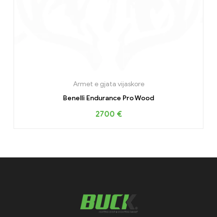
Armet e gjata vijaskore
Benelli Endurance Pro Wood
2700
€