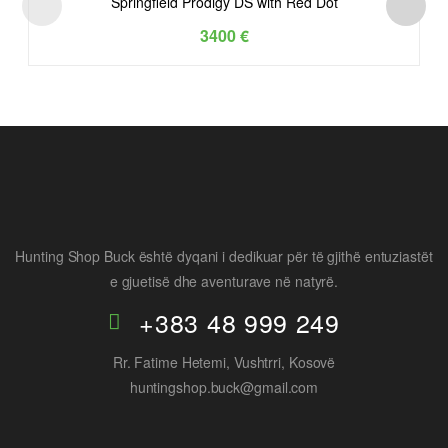
Springfield Prodigy DS with Red Dot
3400
€
Hunting Shop Buck është dyqani i dedikuar për të gjithë entuziastët
e gjuetisë dhe aventurave në natyrë.
+383 48 999 249
Rr. Fatime Hetemi, Vushtrri, Kosovë
huntingshop.buck@gmail.com