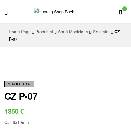
0
Hunting
Home Page
Produktet
Armë Monicione
Pistoletat
CZ
Shop
P-07
Buck
NUK KA STOK
CZ P-07
1350
€
Cal: 9x19mm