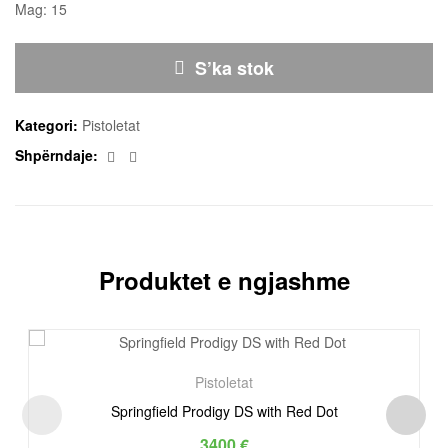
Mag: 15
S’ka stok
Kategori:
Pistoletat
Facebook
Email
Shpërndaje:
Produktet e ngjashme
Pistoletat
Springfield Prodigy DS with Red Dot
3400
€