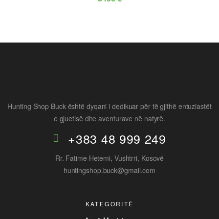
Hunting Shop Buck është dyqani i dedikuar për të gjithë entuziastët
e gjuetisë dhe aventurave në natyrë.
+383 48 999 249
Rr. Fatime Hetemi, Vushtrri, Kosovë
huntingshop.buck@gmail.com
KATEGORITË