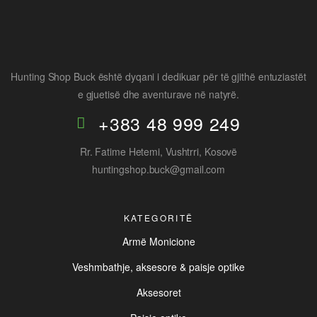
Hunting Shop Buck është dyqani i dedikuar për të gjithë entuziastët
e gjuetisë dhe aventurave në natyrë.
+383 48 999 249
Rr. Fatime Hetemi, Vushtrri, Kosovë
huntingshop.buck@gmail.com
KATEGORITË
Armë Monicione
Veshmbathje, aksesore & paisje optike
Aksesoret