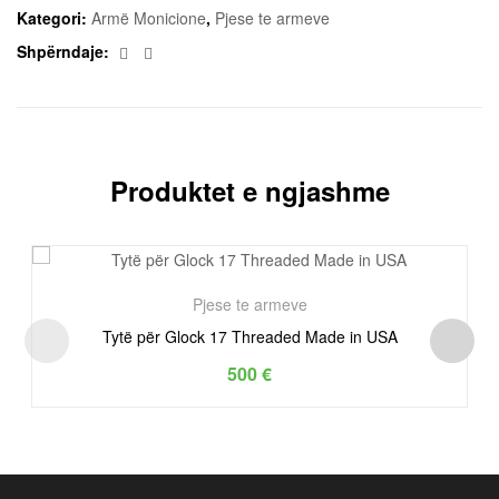
Kategori:
Armë Monicione
,
Pjese te armeve
Facebook
Email
Shpërndaje:
Produktet e ngjashme
Pjese te armeve
Tytë për Glock 17 Threaded Made in USA
500
€