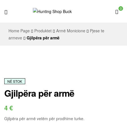
0
Hunting
Home Page
Produktet
Armë Monicione
Pjese te
Shop
armeve
Gjilpëra për armë
Buck
NË STOK
Gjilpëra për armë
4
€
Gjilpëra për armë vetëm për prodhime turke.