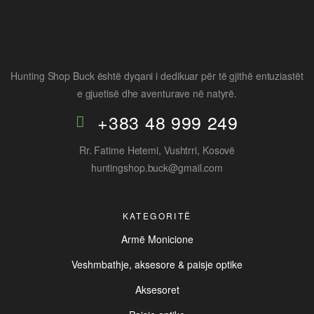
Hunting Shop Buck është dyqani i dedikuar për të gjithë entuziastët
e gjuetisë dhe aventurave në natyrë.
+383 48 999 249
Rr. Fatime Hetemi, Vushtrri, Kosovë
huntingshop.buck@gmail.com
KATEGORITË
Armë Monicione
Veshmbathje, aksesore & paisje optike
Aksesoret