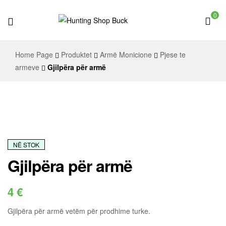
0
Hunting
Home Page
Produktet
Armë Monicione
Pjese te
Shop
armeve
Gjilpëra për armë
Buck
NË STOK
Gjilpëra për armë
4
€
Gjilpëra për armë vetëm për prodhime turke.