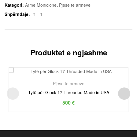
Kategori:
Armë Monicione
,
Pjese te armeve
Facebook
Email
Shpërndaje:
Produktet e ngjashme
Pjese te armeve
Tytë për Glock 17 Threaded Made in USA
500
€