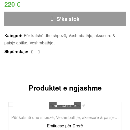
220
€
S’ka stok
Kategori:
Për kafshë dhe shpezë
,
Veshmbathje, aksesore &
paisje optike
,
Veshmbathjet
Facebook
Email
Shpërndaje:
Produktet e ngjashme
NUK KA STOK
Për kafshë dhe shpezë
,
Veshmbathje, aksesore & paisje optike
,
Emituese për Drerë