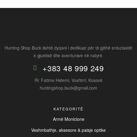
Hunting Shop Buck është dyqani i dedikuar për të gjithë entuziastët
e gjuetisë dhe aventurave në natyrë.
+383 48 999 249
Rr. Fatime Hetemi, Vushtrri, Kosovë
huntingshop.buck@gmail.com
KATEGORITË
Armë Monicione
Veshmbathje, aksesore & paisje optike