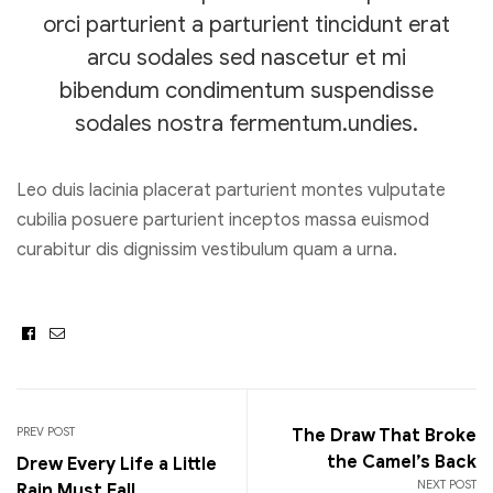
orci parturient a parturient tincidunt erat
arcu sodales sed nascetur et mi
bibendum condimentum suspendisse
sodales nostra fermentum.undies.
Leo duis lacinia placerat parturient montes vulputate
cubilia posuere parturient inceptos massa euismod
curabitur dis dignissim vestibulum quam a urna.
Facebook
Email
PREV POST
The Draw That Broke
the Camel’s Back
Drew Every Life a Little
NEXT POST
Rain Must Fall