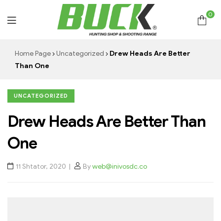
0
Hunting
Home Page
Uncategorized
Drew Heads Are Better
Than One
Shop
Buck
UNCATEGORIZED
Drew Heads Are Better Than
One
11 Shtator, 2020
By
web@inivosdc.co