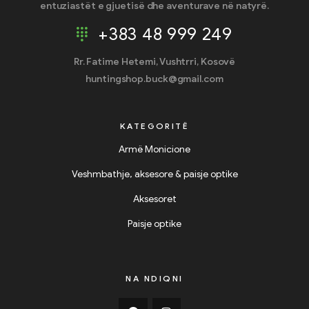
entuziastët e gjuetisë dhe aventurave në natyrë.
+383 48 999 249
Rr. Fatime Hetemi, Vushtrri, Kosovë
huntingshop.buck@gmail.com
KATEGORITË
Armë Monicione
Veshmbathje, aksesore & paisje optike
Aksesoret
Paisje optike
NA NDIQNI