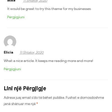
Mike
11 Shtator, 2020
It would be great to try this theme for my businesses
Përgjigjiuni
Elicia
11 Shtator, 2020
What a nice article. It keeps me reading more and more!
Përgjigjiuni
Lini një Përgjigje
Adresa juaj email s’do të bëhet publike.
Fushat e domosdoshme
janë shënuar me një
*