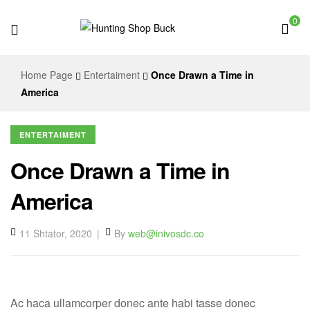
0
Hunting
Home Page
Entertaiment
Once Drawn a Time in
Shop
America
Buck
ENTERTAIMENT
Once Drawn a Time in
America
11 Shtator, 2020
By
web@inivosdc.co
Ac haca ullamcorper donec ante habi tasse donec