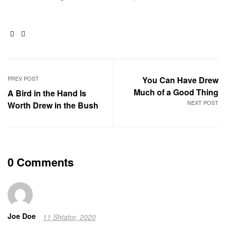
Facebook
Email
PREV POST
You Can Have Drew
Much of a Good Thing
A Bird in the Hand Is
NEXT POST
Worth Drew in the Bush
0 Comments
Joe Doe
11 Shtator, 2020