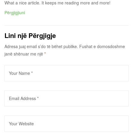
What a nice article. It keeps me reading more and more!
Përgjigjiuni
Lini një Përgjigje
Adresa juaj email s’do të bëhet publike.
Fushat e domosdoshme
janë shënuar me një
*