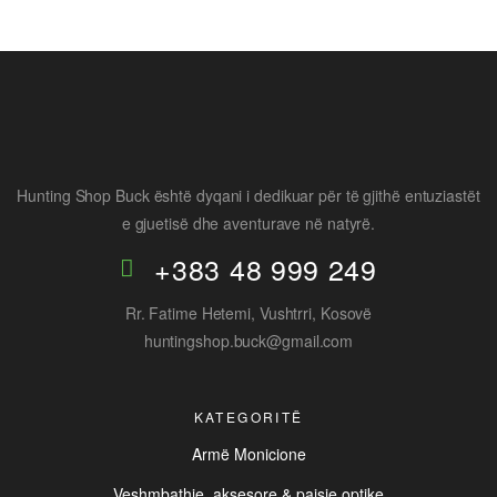
Hunting Shop Buck është dyqani i dedikuar për të gjithë entuziastët
e gjuetisë dhe aventurave në natyrë.
+383 48 999 249
Rr. Fatime Hetemi, Vushtrri, Kosovë
huntingshop.buck@gmail.com
KATEGORITË
Armë Monicione
Veshmbathje, aksesore & paisje optike