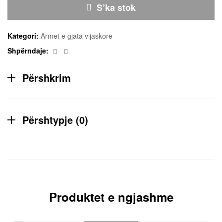
S’ka stok
Kategori:
Armet e gjata vijaskore
Facebook
Email
Shpërndaje:
Përshkrim
Përshtypje (0)
Produktet e ngjashme