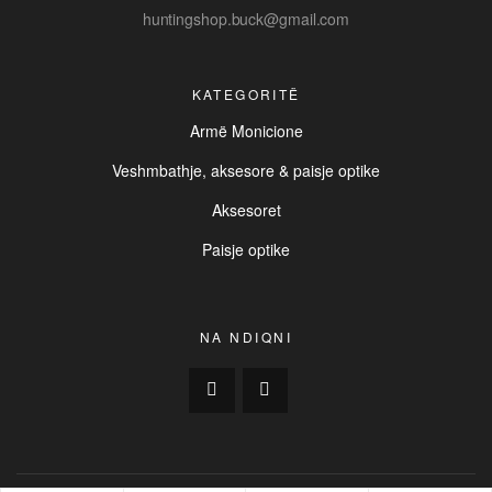
huntingshop.buck@gmail.com
KATEGORITË
Armë Monicione
Veshmbathje, aksesore & paisje optike
Aksesoret
Paisje optike
NA NDIQNI