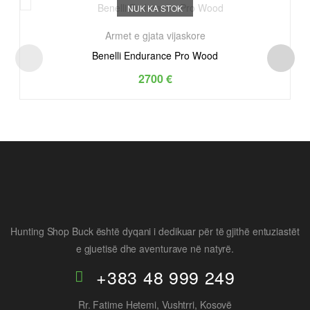
NUK KA STOK
Armet e gjata vijaskore
Benelli Endurance Pro Wood
2700
€
Hunting Shop Buck është dyqani i dedikuar për të gjithë entuziastët
e gjuetisë dhe aventurave në natyrë.
+383 48 999 249
Rr. Fatime Hetemi, Vushtrri, Kosovë