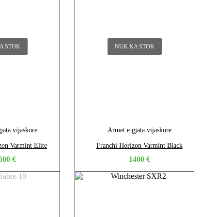
A STOK
NUK KA STOK
jata vijaskore
Armet e gjata vijaskore
zon Varmint Elite
Franchi Horizon Varmint Black
600
€
1400
€