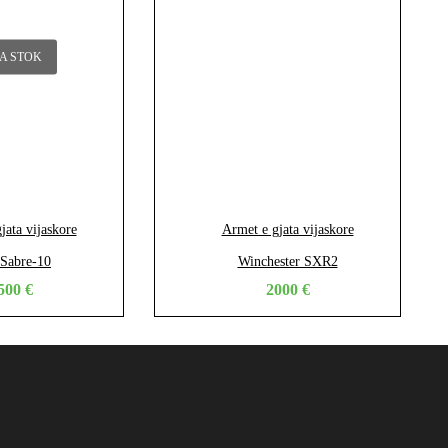
A STOK
jata vijaskore
Armet e gjata vijaskore
Sabre-10
Winchester SXR2
500
€
2000
€