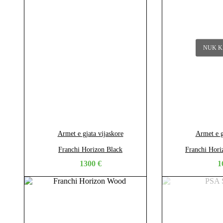
NUK K
Armet e gjata vijaskore
Armet e g
Franchi Horizon Black
Franchi Hori
1300
€
1