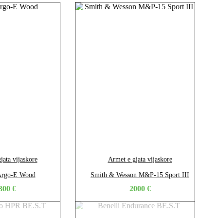
jata vijaskore
Armet e gjata vijaskore
 Argo-E Wood
Smith & Wesson M&P-15 Sport III
300
€
2000
€