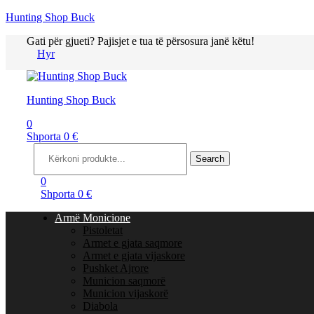
Hunting Shop Buck
Gati për gjueti? Pajisjet e tua të përsosura janë këtu!
Hyr
Menu
Hunting Shop Buck
0
Shporta
0
€
Search
for:
Search
0
Shporta
0
€
Armë Monicione
Pistoletat
Armet e gjata saqmore
Armet e gjata vijaskore
Pushket Ajrore
Municion saqmorë
Municion vijaskorë
Diabola