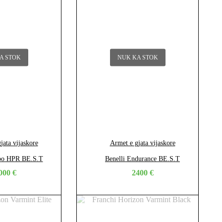
A STOK
NUK KA STOK
jata vijaskore
Armet e gjata vijaskore
upo HPR BE.S.T
Benelli Endurance BE.S.T
000
€
2400
€