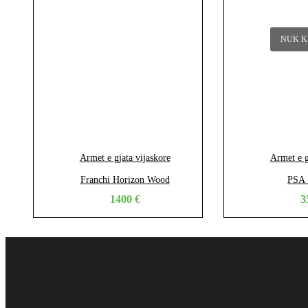
NUK K
Armet e gjata vijaskore
Armet e g
Franchi Horizon Wood
PSA 
1400
€
3