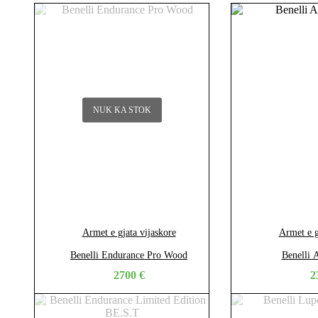
NUK KA STOK
Armet e gjata vijaskore
Armet e g
Benelli Endurance Pro Wood
Benelli
2700
€
2