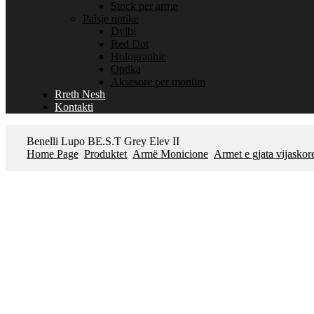
Stock per arme
Paisje optike
Dylbi
Red Dot
Holographic
Optika
Aksesore per montim
Rreth Nesh
Kontakti
Benelli Lupo BE.S.T Grey Elev II
Home Page
Produktet
Armë Monicione
Armet e gjata vijaskor