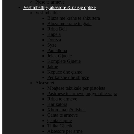
Pjese te armeve
Veshmbathje, aksesore & paisje optike
Veshmbathjet
Bluza me krahe te shkurtera
Bluza me krahe te gjata
Rripa Beli
Kapela
Doreza
Syze
Pantallona
Jelek Gjuetie
Komplete Gjuetie
Jakne
Kepuce dhe çizme
Për kafshë dhe shpezë
Aksesoret
Mbajtese taktikale per pistoleta
Pastruese te armeve, ngjyra dhe vajra
Rripa te armeve
Karikatora
Xhordana për fishek
Çanta te armeve
Çanta shpine
Thika Gjuetie
Aksesore per arme