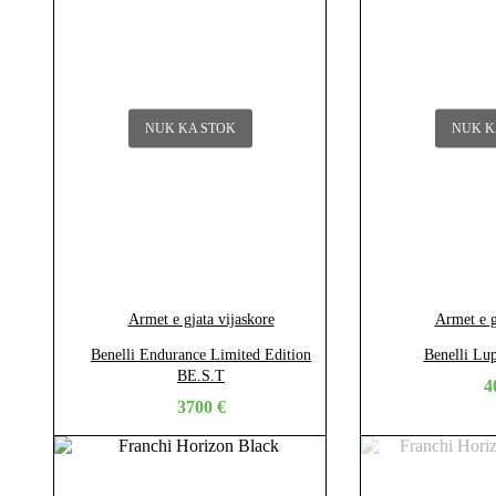
NUK KA STOK
NUK K
Armet e gjata vijaskore
Armet e g
Benelli Endurance Limited Edition
Benelli L
BE.S.T
4
3700
€