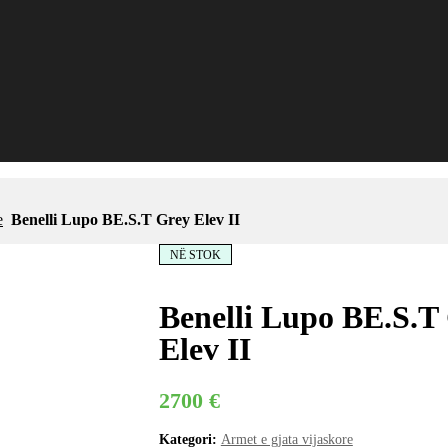
e
Benelli Lupo BE.S.T Grey Elev II
NË STOK
Benelli Lupo BE.S.T
Elev II
2700
€
Kategori:
Armet e gjata vijaskore