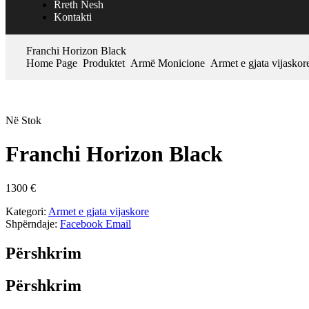
Rreth Nesh
Kontakti
Franchi Horizon Black
Home Page
Produktet
Armë Monicione
Armet e gjata vijaskor
Në Stok
Franchi Horizon Black
1300
€
Kategori:
Armet e gjata vijaskore
Shpërndaje:
Facebook
Email
Përshkrim
Përshkrim