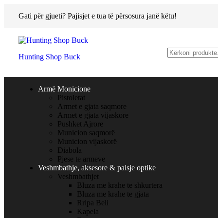
Gati për gjueti? Pajisjet e tua të përsosura janë këtu!
Hunting Shop Buck
Armë Monicione
Pistoletat
Armet e gjata saqmore
Armet e gjata vijaskore
Pushket Ajrore
Municion saqmorë
Municion vijaskorë
Diabola
Pjese te armeve
Veshmbathje, aksesore & paisje optike
Veshmbathjet
Bluza me krahe te shkurtera
Bluza me krahe te gjata
Rripa Beli
Kapela