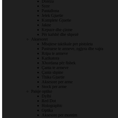
Doreza
Syze
Pantallona
Jelek Gjuetie
Komplete Gjuetie
Jakne
Kepuce dhe çizme
Për kafshë dhe shpezë
Aksesoret
Mbajtese taktikale per pistoleta
Pastruese te armeve, ngjyra dhe vajra
Rripa te armeve
Karikatora
Xhordana për fishek
Çanta te armeve
Çanta shpine
Thika Gjuetie
Aksesore per arme
Stock per arme
Paisje optike
Dylbi
Red Dot
Holographic
Optika
Aksesore per montim