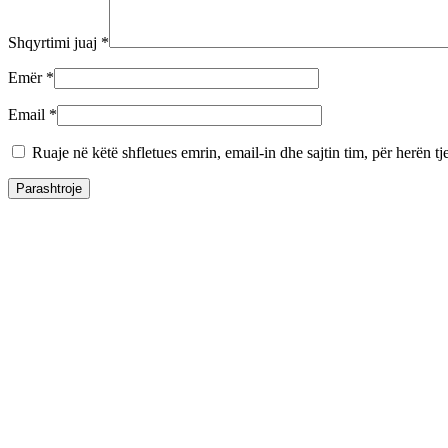
Shqyrtimi juaj
*
Emër
*
Email
*
Ruaje në këtë shfletues emrin, email-in dhe sajtin tim, për herën tj
Nuk ka Stok
Armet e gjata vijaskore
Benelli Endurance Pro Wood
2700
€
Armet e gjata vijaskore
Benelli Argo-E Wood