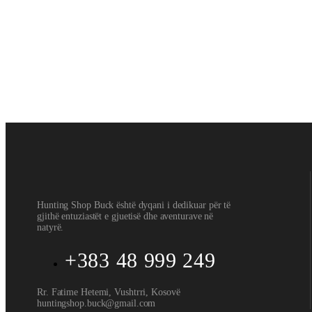
Armet e gjata vijaskore
PSA Sabre-10
3500
€
Armet e gjata vijaskore
Winchester SXR2
2000
€
Hunting Shop Buck është dyqani i dedikuar për të
gjithë entuziastët e gjuetisë dhe aventurave në
natyrë.
+383 48 999 249
Rr. Fatime Hetemi, Vushtrri, Kosovë
huntingshop.buck@gmail.com