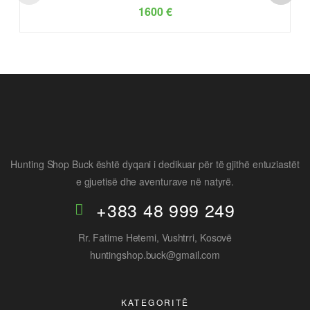
1600
€
Hunting Shop Buck është dyqani i dedikuar për të gjithë entuziastët
e gjuetisë dhe aventurave në natyrë.
+383 48 999 249
Rr. Fatime Hetemi, Vushtrri, Kosovë
huntingshop.buck@gmail.com
KATEGORITË