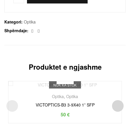
Kategori:
Optika
Facebook
Email
Shpërndaje:
Produktet e ngjashme
NUK KA STOK
Optika
,
Optika
VICTOPTICS-B3 3-9X40 1” SFP
50
€