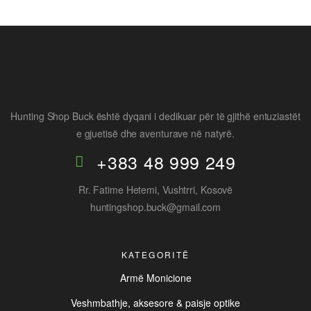
Hunting Shop Buck është dyqani i dedikuar për të gjithë entuziastët
e gjuetisë dhe aventurave në natyrë.
+383 48 999 249
Rr. Fatime Hetemi, Vushtrri, Kosovë
huntingshop.buck@gmail.com
KATEGORITË
Armë Monicione
Veshmbathje, aksesore & paisje optike