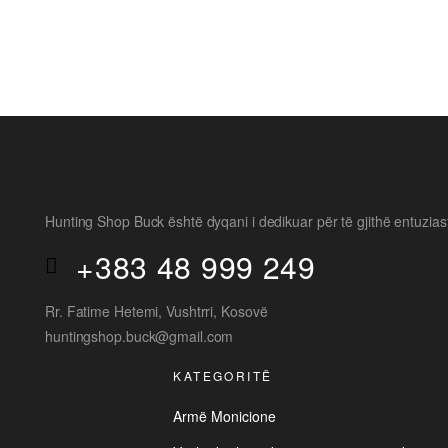
470
€
Hunting Shop Buck është dyqani i dedikuar për të gjithë entuzias
+383 48 999 249
Rr. Fatime Hetemi, Vushtrri, Kosovë
huntingshop.buck@gmail.com
KATEGORITË
Armë Monicione