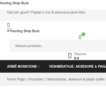
Hunting Shop Buck
Gati për gjueti? Pajisjet e tua të përsosura janë këtu!
Menu
0
Hunting
Search
for:
Shop
Shporta
0
€
Buck
ARMË MONICIONE
VESHMBATHJE, AKSESORE & PAIS
Home Page
Produktet
Veshmbathje, aksesore & paisje optike