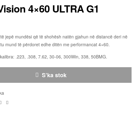
 Vision 4×60 ULTRA G1
 të jepë mundësi që të shohësh natën gjahun në distancë deri në
tu mund të përdoret edhe ditën me performancat 4×60.
kalibra: .223, .308, 7.62, 30-06, 300Win, 338, 50BMG.
S’ka stok
ka
Facebook
Email