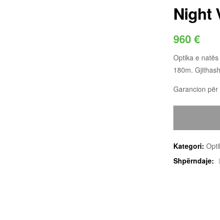
Night
960
€
Optika e natës
180m. Gjithash
Garancion për 
Kategori:
Opti
Shpërndaje: