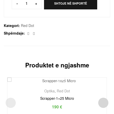
-
+
SHTOJE NË SHPORTË
Kategori:
Red Dot
Facebook
Email
Shpërndaje:
Produktet e ngjashme
Optika
,
Red Dot
Scrapper-1×25 Micro
190
€