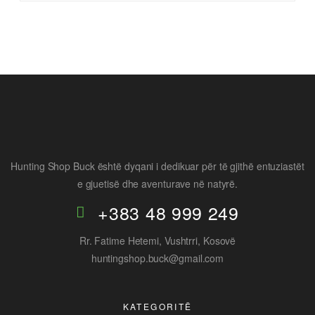
Hunting Shop Buck është dyqani i dedikuar për të gjithë entuziastët
e gjuetisë dhe aventurave në natyrë.
+383 48 999 249
Rr. Fatime Hetemi, Vushtrri, Kosovë
huntingshop.buck@gmail.com
KATEGORITË