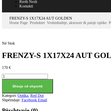
Rreth Nesh
Kontakti
FRENZY-S 1X17X24 AUT GOLDEN
Home Page
Produktet
Veshmbathje, aksesore & paisje optike
P
Në Stok
FRENZY-S 1X17X24 AUT GO
170
€
Shtoje në shportë
Kategori:
Optika
,
Red Dot
Shpërndaje:
Facebook
Email
Përshtypje (0)