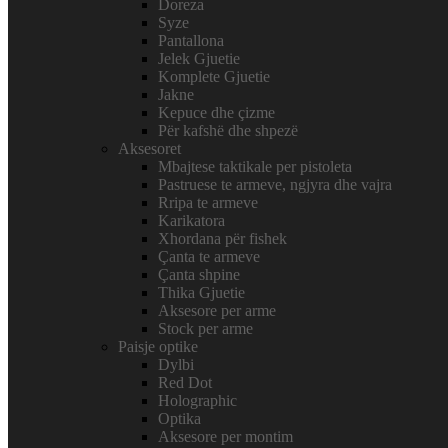
Doreza
Syze
Pantallona
Jelek Gjuetie
Komplete Gjuetie
Jakne
Kepuce dhe çizme
Për kafshë dhe shpezë
Aksesoret
Mbajtese taktikale per pistoleta
Pastruese te armeve, ngjyra dhe vajra
Rripa te armeve
Karikatora
Xhordana për fishek
Çanta te armeve
Çanta shpine
Thika Gjuetie
Aksesore per arme
Stock per arme
Paisje optike
Dylbi
Red Dot
Holographic
Optika
Aksesore per montim