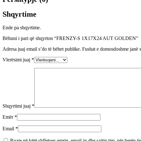
Shqyrtime
Ende pa shqyrtime.
Bëhuni i pari që shqyrton “FRENZY-S 1X17X24 AUT GOLDEN”
Adresa juaj email s’do të bëhet publike.
Fushat e domosdoshme janë 
Vlerësimi juaj
*
Shqyrtimi juaj
*
Emër
*
Email
*
Ruaje në këtë shfletues emrin, email-in dhe sajtin tim, për herën tj