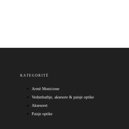
-ONE-PIECE MOUNT
KATEGORITË
Armë Monicione
Veshmbathje, aksesore & paisje optike
Aksesoret
Paisje optike