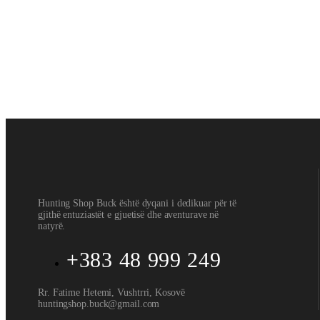
SCRAPPER 1X25 RED DOT-& PARAGON 3X MAGNIFIER
360
€
Shtoje në shportë
Optika
,
Red Dot
SCRAPPER 1X29
170
€
Hunting Shop Buck është dyqani i dedikuar për të
gjithë entuziastët e gjuetisë dhe aventurave në
natyrë.
+383 48 999 249
Rr. Fatime Hetemi, Vushtrri, Kosovë
huntingshop.buck@gmail.com