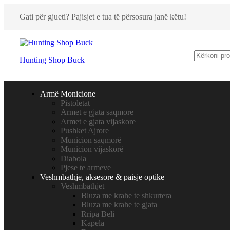
Gati për gjueti? Pajisjet e tua të përsosura janë këtu!
Hunting Shop Buck
Armë Monicione
Pistoletat
Armet e gjata saqmore
Armet e gjata vijaskore
Pushket Ajrore
Municion saqmorë
Municion vijaskorë
Diabola
Pjese te armeve
Veshmbathje, aksesore & paisje optike
Veshmbathjet
Bluza me krahe te shkurtera
Bluza me krahe te gjata
Rripa Beli
Kapela