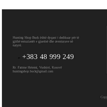
SCRAPPER 1X29
170
€
Hunting Shop Buck është dyqani i dedikuar për të
gjithë entuziastët e gjuetisë dhe aventurave në
natyrë.
+383 48 999 249
Rr. Fatime Hetemi, Vushtrri, Kosovë
huntingshop.buck@gmail.com
Copy