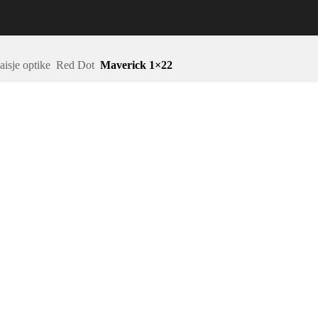
aisje optike
Red Dot
Maverick 1×22