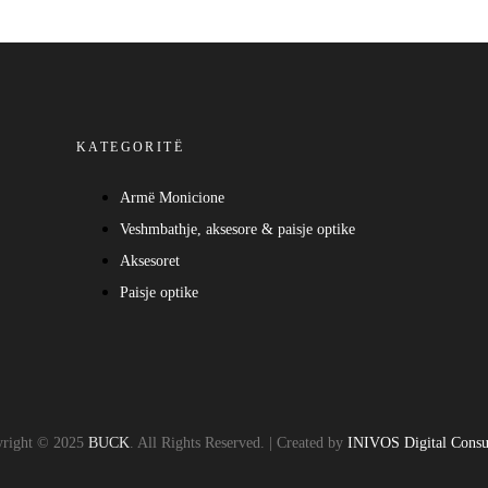
KATEGORITË
Armë Monicione
Veshmbathje, aksesore & paisje optike
Aksesoret
Paisje optike
right © 2025
BUCK
. All Rights Reserved. | Created by
INIVOS Digital Consu