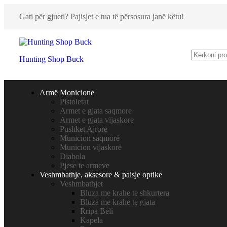
Gati për gjueti? Pajisjet e tua të përsosura janë këtu!
Hunting Shop Buck
Armë Monicione
Pistoletat
Armet e gjata saqmore
Armet e gjata vijaskore
Pushket Ajrore
Municion saqmorë
Municion vijaskorë
Diabola
Pjese te armeve
Veshmbathje, aksesore & paisje optike
Veshmbathjet
Bluza me krahe te shkurtera
Bluza me krahe te gjata
Rripa Beli
Kapela