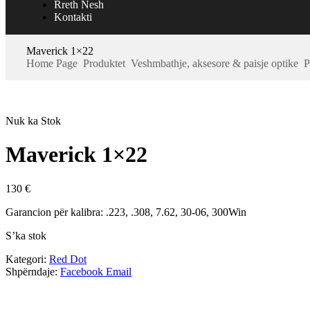
Rreth Nesh
Kontakti
Maverick 1×22
Home Page
Produktet
Veshmbathje, aksesore & paisje optike
P
Nuk ka Stok
Maverick 1×22
130
€
Garancion për kalibra: .223, .308, 7.62, 30-06, 300Win
S’ka stok
Kategori:
Red Dot
Shpërndaje:
Facebook
Email