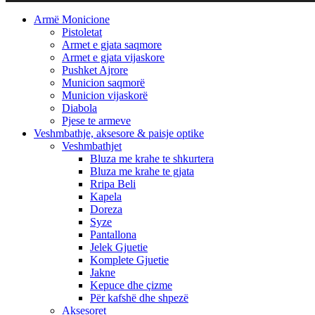
Armë Monicione
Pistoletat
Armet e gjata saqmore
Armet e gjata vijaskore
Pushket Ajrore
Municion saqmorë
Municion vijaskorë
Diabola
Pjese te armeve
Veshmbathje, aksesore & paisje optike
Veshmbathjet
Bluza me krahe te shkurtera
Bluza me krahe te gjata
Rripa Beli
Kapela
Doreza
Syze
Pantallona
Jelek Gjuetie
Komplete Gjuetie
Jakne
Kepuce dhe çizme
Për kafshë dhe shpezë
Aksesoret