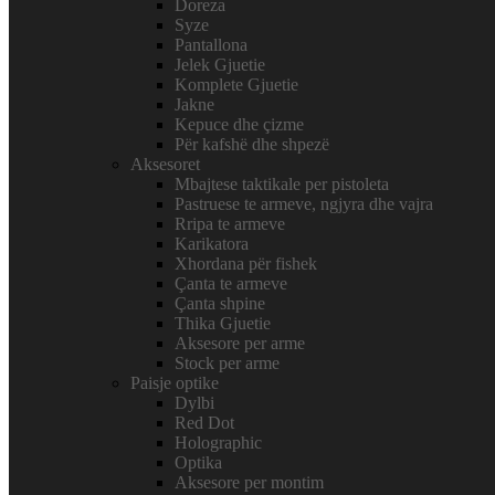
Doreza
Syze
Pantallona
Jelek Gjuetie
Komplete Gjuetie
Jakne
Kepuce dhe çizme
Për kafshë dhe shpezë
Aksesoret
Mbajtese taktikale per pistoleta
Pastruese te armeve, ngjyra dhe vajra
Rripa te armeve
Karikatora
Xhordana për fishek
Çanta te armeve
Çanta shpine
Thika Gjuetie
Aksesore per arme
Stock per arme
Paisje optike
Dylbi
Red Dot
Holographic
Optika
Aksesore per montim