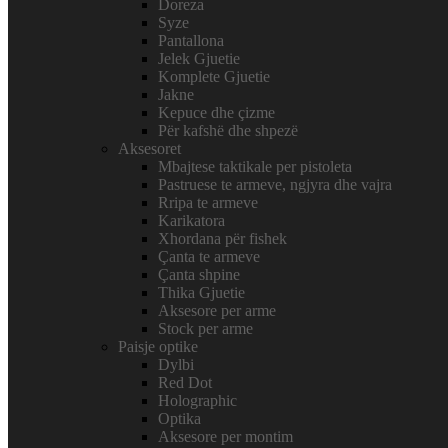
Doreza
Syze
Pantallona
Jelek Gjuetie
Komplete Gjuetie
Jakne
Kepuce dhe çizme
Për kafshë dhe shpezë
Aksesoret
Mbajtese taktikale per pistoleta
Pastruese te armeve, ngjyra dhe vajra
Rripa te armeve
Karikatora
Xhordana për fishek
Çanta te armeve
Çanta shpine
Thika Gjuetie
Aksesore per arme
Stock per arme
Paisje optike
Dylbi
Red Dot
Holographic
Optika
Aksesore per montim