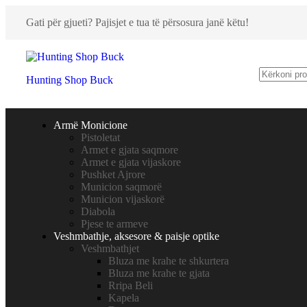
Gati për gjueti? Pajisjet e tua të përsosura janë këtu!
Hunting Shop Buck
Armë Monicione
Pistoletat
Armet e gjata saqmore
Armet e gjata vijaskore
Pushket Ajrore
Municion saqmorë
Municion vijaskorë
Diabola
Pjese te armeve
Veshmbathje, aksesore & paisje optike
Veshmbathjet
Bluza me krahe te shkurtera
Bluza me krahe te gjata
Rripa Beli
Kapela