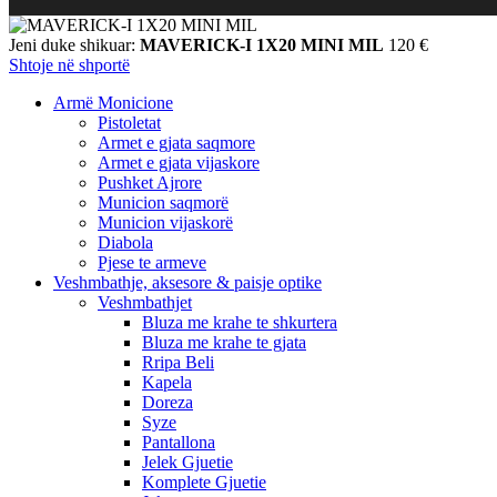
Jeni duke shikuar:
MAVERICK-I 1X20 MINI MIL
120
€
Shtoje në shportë
Armë Monicione
Pistoletat
Armet e gjata saqmore
Armet e gjata vijaskore
Pushket Ajrore
Municion saqmorë
Municion vijaskorë
Diabola
Pjese te armeve
Veshmbathje, aksesore & paisje optike
Veshmbathjet
Bluza me krahe te shkurtera
Bluza me krahe te gjata
Rripa Beli
Kapela
Doreza
Syze
Pantallona
Jelek Gjuetie
Komplete Gjuetie