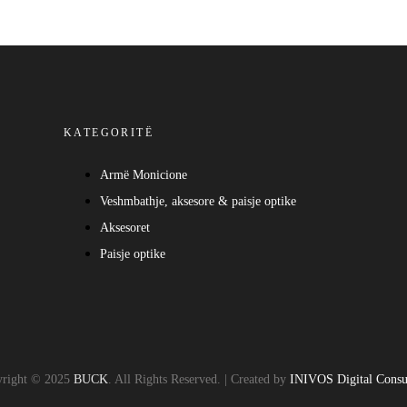
KATEGORITË
Armë Monicione
Veshmbathje, aksesore & paisje optike
Aksesoret
Paisje optike
right © 2025
BUCK
. All Rights Reserved. | Created by
INIVOS Digital Consu