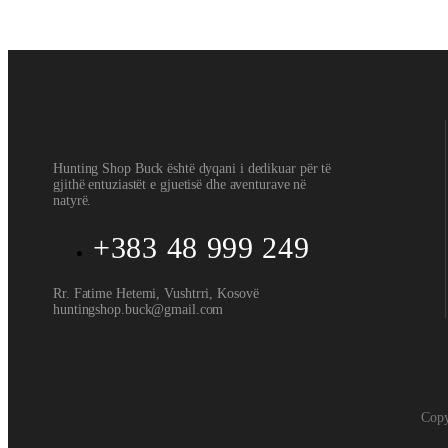
SCRAPPER 1X29
170
€
Hunting Shop Buck është dyqani i dedikuar për të
gjithë entuziastët e gjuetisë dhe aventurave në
natyrë.
+383 48 999 249
Rr. Fatime Hetemi, Vushtrri, Kosovë
huntingshop.buck@gmail.com
Copy