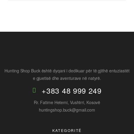
Hunting Shop Buck është dyqani i dedikuar për të gjithë entuziastët
e gjuetisë dhe aventurave në natyrë.
+383 48 999 249
Rr. Fatime Hetemi, Vushtrri, Kosovë
huntingshop.buck@gmail.com
KATEGORITË