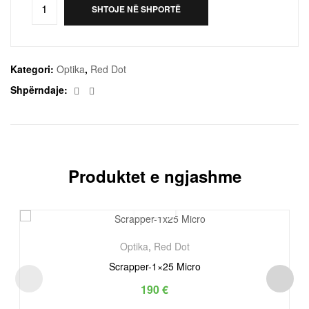
SHTOJE NË SHPORTË
Kategori:
Optika
,
Red Dot
Facebook
Email
Shpërndaje:
Produktet e ngjashme
Optika
,
Red Dot
Scrapper-1×25 Micro
190
€