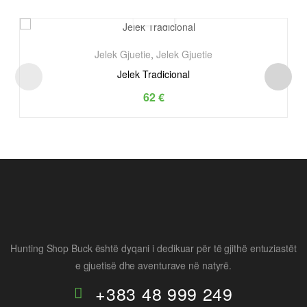
Jelek Gjuetie
,
Jelek Gjuetie
Jelek Tradicional
62
€
Hunting Shop Buck është dyqani i dedikuar për të gjithë entuziastët
e gjuetisë dhe aventurave në natyrë.
+383 48 999 249