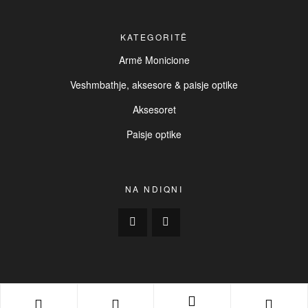
KATEGORITË
Armë Monicione
Veshmbathje, aksesore & paisje optike
Aksesoret
Paisje optike
NA NDIQNI
Copyright © 2025
BUCK
. All Rights Reserved. | Created by