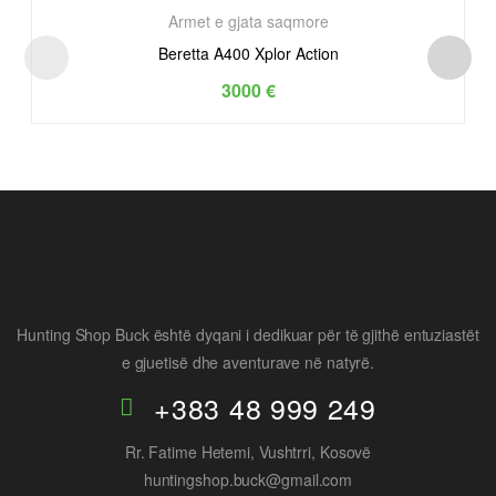
Armet e gjata saqmore
Beretta A400 Xplor Action
3000
€
Hunting Shop Buck është dyqani i dedikuar për të gjithë entuziastët
e gjuetisë dhe aventurave në natyrë.
+383 48 999 249
Rr. Fatime Hetemi, Vushtrri, Kosovë
huntingshop.buck@gmail.com