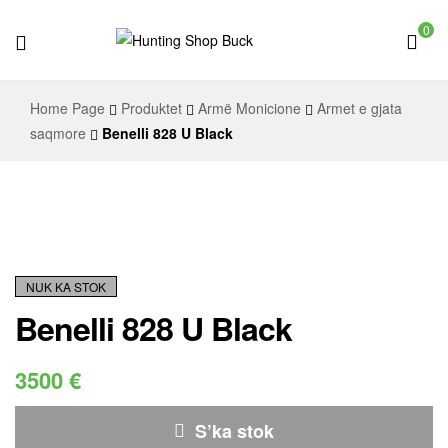
0
Hunting
Home Page
Produktet
Armë Monicione
Armet e gjata
Shop
saqmore
Benelli 828 U Black
Buck
NUK KA STOK
Benelli 828 U Black
3500
€
S’ka stok